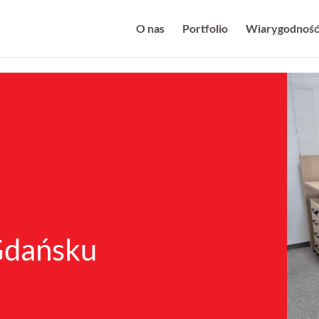
O nas
Portfolio
Wiarygodnoś
Gdańsku