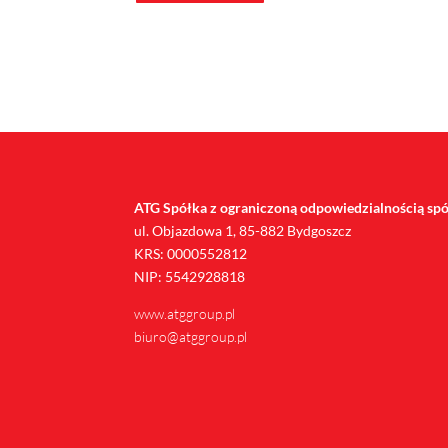
ATG Spółka z ograniczoną odpowiedzialnością s
ul. Objazdowa 1, 85-882 Bydgoszcz
KRS: 0000552812
NIP: 5542928818
www.atggroup.pl
biuro@atggroup.pl