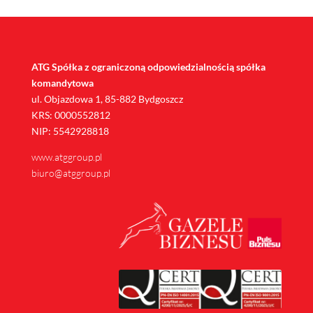
ATG Spółka z ograniczoną odpowiedzialnością spółka
komandytowa
ul. Objazdowa 1, 85-882 Bydgoszcz
KRS: 0000552812
NIP: 5542928818
www.atggroup.pl
biuro@atggroup.pl