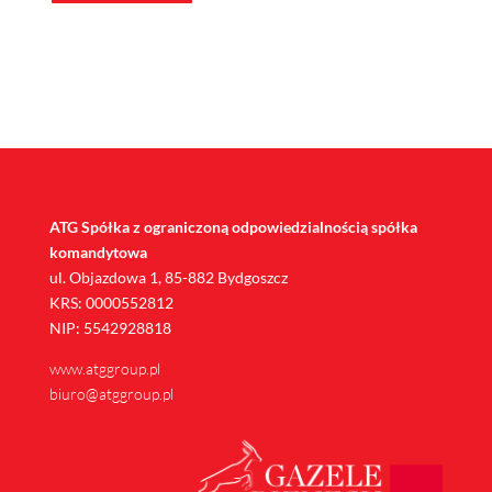
ATG Spółka z ograniczoną odpowiedzialnością spółka
komandytowa
ul. Objazdowa 1, 85-882 Bydgoszcz
KRS: 0000552812
NIP: 5542928818
www.atggroup.pl
biuro@atggroup.pl